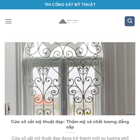
Bỏ
THI CÔNG SẮT MỸ THUẬT
qua
nội
dung
Cửa sổ sắt mỹ thuật đẹp: Thẩm mỹ và chất lượng đẳng
cấp
Cửa sổ sắt mỹ thuật đẹp đang trở thành một xu hướng phổ