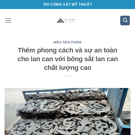
Bỏ
THI CÔNG SẮT MỸ THUẬT
qua
nội
dung
MẪU SẢN PHẨM
Thêm phong cách và sự an toàn
cho lan can với bông sắt lan can
chất lượng cao