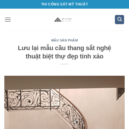
Bỏ
THI CÔNG SẮT MỸ THUẬT
qua
nội
dung
MẪU SẢN PHẨM
Lưu lại mẫu cầu thang sắt nghệ
thuật biệt thự đẹp tinh xảo