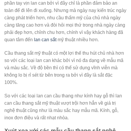
phần tay vịn lan can bởi vì đây chỉ là phần đảm bảo an
toàn để đi lên đi xuống. Nhưng mà ngày nay kiến trúc ngày
càng phát triển hơn, nhu cầu thẩm mỹ của chủ nhà ngày
càng tăng cao hơn và đòi hỏi mọi thứ trong nhà ngày càng
phải đẹp hơn, chỉnh chu hơn, chính vì vậy khách hàng đã
quan tâm đến
lan can sắt
mỹ thuật nhiều hơn.
Cầu thang sắt mỹ thuật có một lợi thế thu hút chủ nhà hơn
so với các loại lan can khác bởi vì nó đa dạng về mẫu mã
và màu sắc. Về độ bền thì có thể sử dụng vĩnh viễn mà
không lo bị rỉ sét từ bên trong ra bởi vì đây là sắt đặc
100%.
So với các loại lan can cầu thang như kính hay gỗ thì lan
can cầu thang sắt mỹ thuật vượt trội hơn hẳn về giá trị
nghệ thuật cũng như là màu sắc hay mẫu mã. Kính, gỗ,
inox đơn điệu và rất nhạt nhòa.
Xuýt xoa với các mẫu cầu thang sắt nghệ