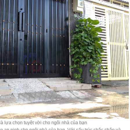
là lựa chọn tuyệt vời cho ngôi nhà của bạn
o an ninh cho ngôi nhà của bạn. Với cấu trúc chắc chắn và