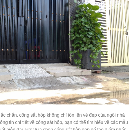
chắc chắn, cổng sắt hộp không chỉ tôn lên vẻ đẹp của ngôi nhà
ng tin chi tiết về cổng sắt hộp, bạn có thể tìm hiểu về các mẫu
ất hiện đại. Hãy lựa chọn cổng sắt hộp đẹp để tạo điểm nhấn