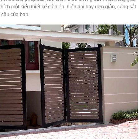
hích một kiểu thiết kế cổ điển, hiện đại hay đơn giản, cổng sắt
 cầu của bạn.