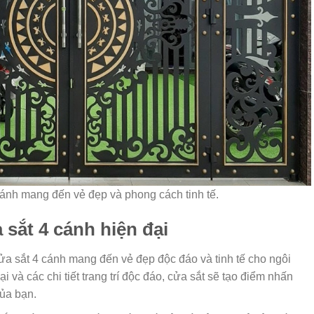
ánh mang đến vẻ đẹp và phong cách tinh tế.
 sắt 4 cánh hiện đại
a sắt 4 cánh mang đến vẻ đẹp độc đáo và tinh tế cho ngôi
ại và các chi tiết trang trí độc đáo, cửa sắt sẽ tạo điểm nhấn
ủa bạn.