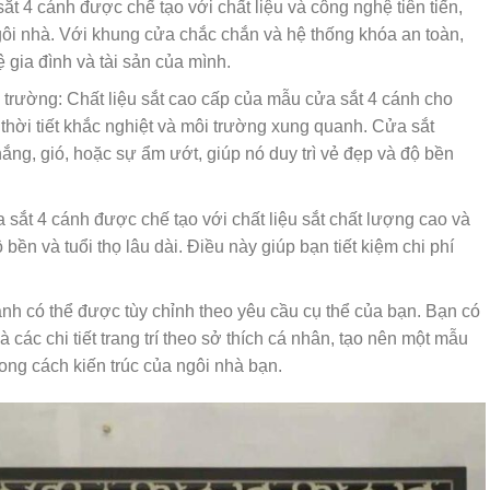
t 4 cánh được chế tạo với chất liệu và công nghệ tiên tiến,
ôi nhà. Với khung cửa chắc chắn và hệ thống khóa an toàn,
 gia đình và tài sản của mình.
 trường: Chất liệu sắt cao cấp của mẫu cửa sắt 4 cánh cho
thời tiết khắc nghiệt và môi trường xung quanh. Cửa sắt
ng, gió, hoặc sự ẩm ướt, giúp nó duy trì vẻ đẹp và độ bền
 sắt 4 cánh được chế tạo với chất liệu sắt chất lượng cao và
ền và tuổi thọ lâu dài. Điều này giúp bạn tiết kiệm chi phí
ánh có thể được tùy chỉnh theo yêu cầu cụ thể của bạn. Bạn có
 các chi tiết trang trí theo sở thích cá nhân, tạo nên một mẫu
ng cách kiến trúc của ngôi nhà bạn.