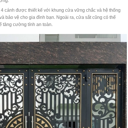
ường.
 4 cánh được thiết kế với khung cửa vững chắc và hệ thống
à bảo vệ cho gia đình bạn. Ngoài ra, cửa sắt cũng có thể
ể tăng cường tính an toàn.