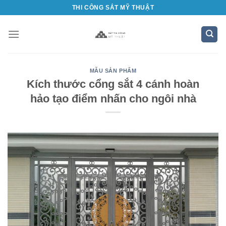
Bỏ
THI CÔNG SẮT MỸ THUẬT
qua
nội
dung
MẪU SẢN PHẨM
Kích thước cổng sắt 4 cánh hoàn
hảo tạo điểm nhấn cho ngôi nhà