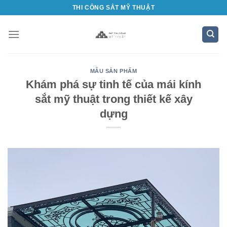
Bỏ
THI CÔNG SẮT MỸ THUẬT
qua
nội
dung
MẪU SẢN PHẨM
Khám phá sự tinh tế của mái kính
sắt mỹ thuật trong thiết kế xây
dựng