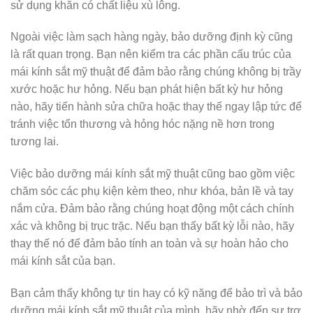
sử dụng khăn có chất liệu xù lông.
Ngoài việc làm sạch hàng ngày, bảo dưỡng định kỳ cũng
là rất quan trọng. Bạn nên kiểm tra các phần cấu trúc của
mái kính sắt mỹ thuật để đảm bảo rằng chúng không bị trầy
xước hoặc hư hỏng. Nếu bạn phát hiện bất kỳ hư hỏng
nào, hãy tiến hành sửa chữa hoặc thay thế ngay lập tức để
tránh việc tổn thương và hỏng hóc nặng nề hơn trong
tương lai.
Việc bảo dưỡng mái kính sắt mỹ thuật cũng bao gồm việc
chăm sóc các phụ kiện kèm theo, như khóa, bản lề và tay
nắm cửa. Đảm bảo rằng chúng hoạt động một cách chính
xác và không bị trục trặc. Nếu bạn thấy bất kỳ lỗi nào, hãy
thay thế nó để đảm bảo tính an toàn và sự hoàn hảo cho
mái kính sắt của bạn.
Bạn cảm thấy không tự tin hay có kỹ năng để bảo trì và bảo
dưỡng mái kính sắt mỹ thuật của mình, hãy nhờ đến sự trợ