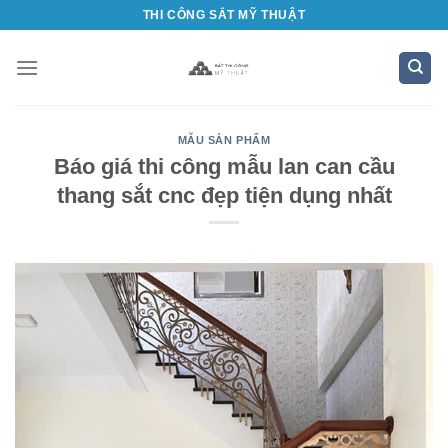
Bỏ
THI CÔNG SẮT MỸ THUẬT
qua
nội
dung
MẪU SẢN PHẨM
Báo giá thi công mẫu lan can cầu
thang sắt cnc đẹp tiện dụng nhất