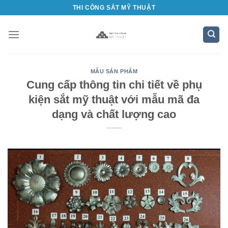
Bỏ
THI CÔNG SẮT MỸ THUẬT
qua
nội
dung
MẪU SẢN PHẨM
Cung cấp thông tin chi tiết về phụ
kiện sắt mỹ thuật với mẫu mã đa
dạng và chất lượng cao