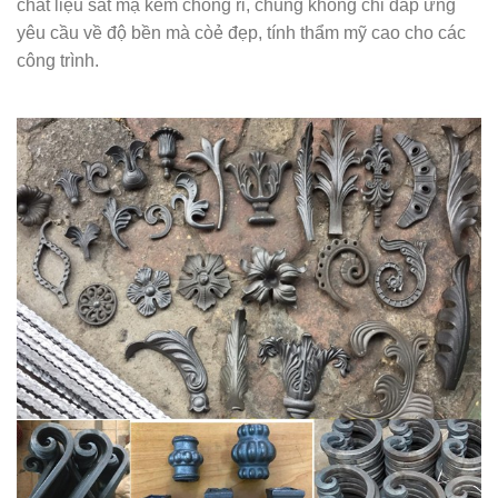
chất liệu sắt mạ kẽm chống rỉ, chúng không chỉ đáp ứng
yêu cầu về độ bền mà còẻ đẹp, tính thẩm mỹ cao cho các
công trình.