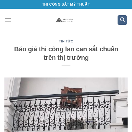
Bỏ
THI CÔNG SẮT MỸ THUẬT
qua
nội
dung
TIN TỨC
Báo giá thi công lan can sắt chuẩn
trên thị trường